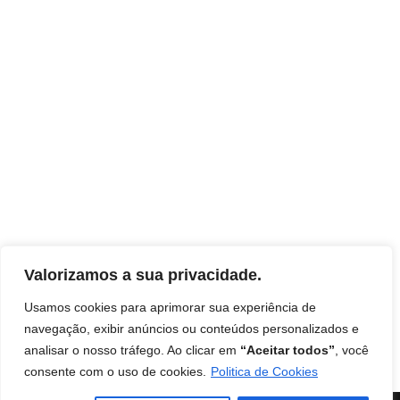
[vc_row][vc_column][shortcode_google_map][/vc_column]
Valorizamos a sua privacidade.
[/vc_row]
Usamos cookies para aprimorar sua experiência de
navegação, exibir anúncios ou conteúdos personalizados e
analisar o nosso tráfego. Ao clicar em
“Aceitar todos”
, você
Início
Contato
Termos de uso
Disclaimer
consente com o uso de cookies.
Politica de Cookies
Política de Privacidade
Livro: Insights Ocultos do Reino