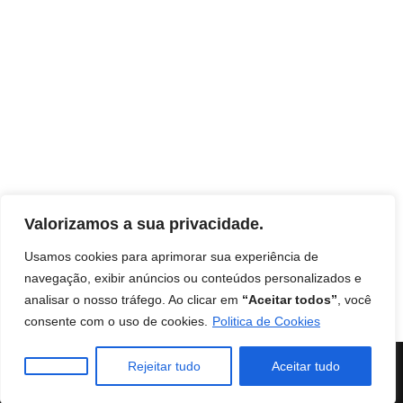
Valorizamos a sua privacidade.
Usamos cookies para aprimorar sua experiência de
navegação, exibir anúncios ou conteúdos personalizados e
analisar o nosso tráfego. Ao clicar em
“Aceitar todos”
, você
Início
Contato
Termos de uso
Disclaimer
consente com o uso de cookies.
Politica de Cookies
Política de Privacidade
Livro: Insights Ocultos do Reino
Instituto Mentes de Sucesso
| Burilli
Rejeitar tudo
Aceitar tudo