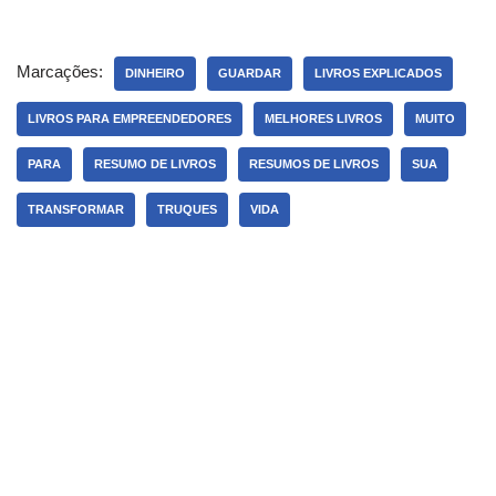
Marcações:
DINHEIRO
GUARDAR
LIVROS EXPLICADOS
LIVROS PARA EMPREENDEDORES
MELHORES LIVROS
MUITO
PARA
RESUMO DE LIVROS
RESUMOS DE LIVROS
SUA
TRANSFORMAR
TRUQUES
VIDA