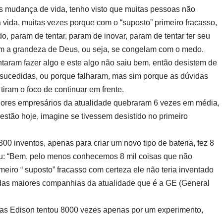
os mudança de vida, tenho visto que muitas pessoas não
vida, muitas vezes porque com o “suposto” primeiro fracasso,
do, param de tentar, param de inovar, param de tentar ter seu
m a grandeza de Deus, ou seja, se congelam com o medo.
aram fazer algo e este algo não saiu bem, então desistem de
sucedidas, ou porque falharam, mas sim porque as dúvidas
iram o foco de continuar em frente.
aiores empresários da atualidade quebraram 6 vezes em média,
estão hoje, imagine se tivessem desistido no primeiro
0 inventos, apenas para criar um novo tipo de bateria, fez 8
irmou: “Bem, pelo menos conhecemos 8 mil coisas que não
meiro “ suposto” fracasso com certeza ele não teria inventado
 das maiores companhias da atualidade que é a GE (General
mas Edison tentou 8000 vezes apenas por um experimento,