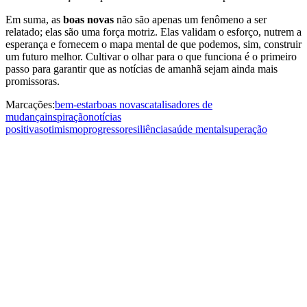
Em suma, as
boas novas
não são apenas um fenômeno a ser
relatado; elas são uma força motriz. Elas validam o esforço, nutrem a
esperança e fornecem o mapa mental de que podemos, sim, construir
um futuro melhor. Cultivar o olhar para o que funciona é o primeiro
passo para garantir que as notícias de amanhã sejam ainda mais
promissoras.
Marcações:
bem-estar
boas novas
catalisadores de
mudança
inspiração
notícias
positivas
otimismo
progresso
resiliência
saúde mental
superação