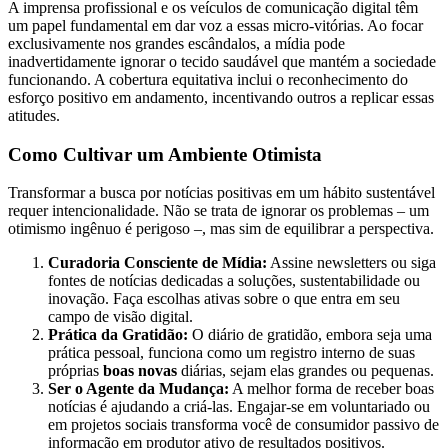
A imprensa profissional e os veículos de comunicação digital têm
um papel fundamental em dar voz a essas micro-vitórias. Ao focar
exclusivamente nos grandes escândalos, a mídia pode
inadvertidamente ignorar o tecido saudável que mantém a sociedade
funcionando. A cobertura equitativa inclui o reconhecimento do
esforço positivo em andamento, incentivando outros a replicar essas
atitudes.
Como Cultivar um Ambiente Otimista
Transformar a busca por notícias positivas em um hábito sustentável
requer intencionalidade. Não se trata de ignorar os problemas – um
otimismo ingênuo é perigoso –, mas sim de equilibrar a perspectiva.
Curadoria Consciente de Mídia:
Assine newsletters ou siga
fontes de notícias dedicadas a soluções, sustentabilidade ou
inovação. Faça escolhas ativas sobre o que entra em seu
campo de visão digital.
Prática da Gratidão:
O diário de gratidão, embora seja uma
prática pessoal, funciona como um registro interno de suas
próprias
boas novas
diárias, sejam elas grandes ou pequenas.
Ser o Agente da Mudança:
A melhor forma de receber boas
notícias é ajudando a criá-las. Engajar-se em voluntariado ou
em projetos sociais transforma você de consumidor passivo de
informação em produtor ativo de resultados positivos.