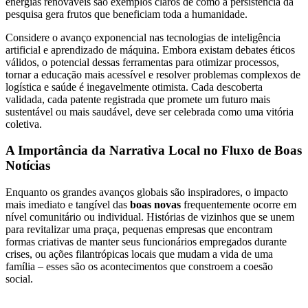
energias renováveis são exemplos claros de como a persistência da
pesquisa gera frutos que beneficiam toda a humanidade.
Considere o avanço exponencial nas tecnologias de inteligência
artificial e aprendizado de máquina. Embora existam debates éticos
válidos, o potencial dessas ferramentas para otimizar processos,
tornar a educação mais acessível e resolver problemas complexos de
logística e saúde é inegavelmente otimista. Cada descoberta
validada, cada patente registrada que promete um futuro mais
sustentável ou mais saudável, deve ser celebrada como uma vitória
coletiva.
A Importância da Narrativa Local no Fluxo de Boas
Notícias
Enquanto os grandes avanços globais são inspiradores, o impacto
mais imediato e tangível das
boas novas
frequentemente ocorre em
nível comunitário ou individual. Histórias de vizinhos que se unem
para revitalizar uma praça, pequenas empresas que encontram
formas criativas de manter seus funcionários empregados durante
crises, ou ações filantrópicas locais que mudam a vida de uma
família – esses são os acontecimentos que constroem a coesão
social.