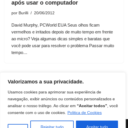
após usar o computador
por
Burilli
20/06/2012
David Murphy, PCWorld EUA Seus olhos ficam
vermelhos e irritados depois de muito tempo em frente
ao micro? Veja algumas dicas simples e baratas que
você pode usar para resolver o problema Passar muito
tempo…
Valorizamos a sua privacidade.
Usamos cookies para aprimorar sua experiência de
navegação, exibir anúncios ou conteúdos personalizados e
analisar o nosso tráfego. Ao clicar em
“Aceitar todos”
, você
Início
Contato
Termos de uso
Disclaimer
consente com o uso de cookies.
Politica de Cookies
Política de Privacidade
Livro: Insights Ocultos do Reino
Instituto Mentes de Sucesso
| Burilli
Rejeitar tudo
Aceitar tudo