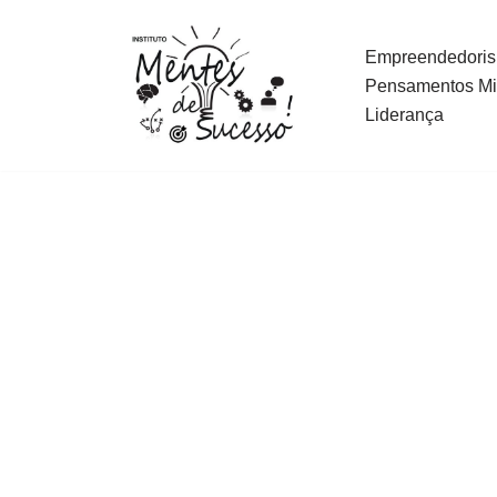
Empreendedori
Pular
Pensamentos Mil
para
Liderança
o
conteúdo