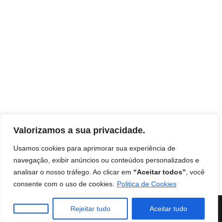
Valorizamos a sua privacidade.
Usamos cookies para aprimorar sua experiência de
navegação, exibir anúncios ou conteúdos personalizados e
analisar o nosso tráfego. Ao clicar em
“Aceitar todos”
, você
Início
Contato
Termos de uso
Disclaimer
consente com o uso de cookies.
Politica de Cookies
Política de Privacidade
Livro: Insights Ocultos do Reino
Instituto Mentes de Sucesso
| Burilli
Rejeitar tudo
Aceitar tudo