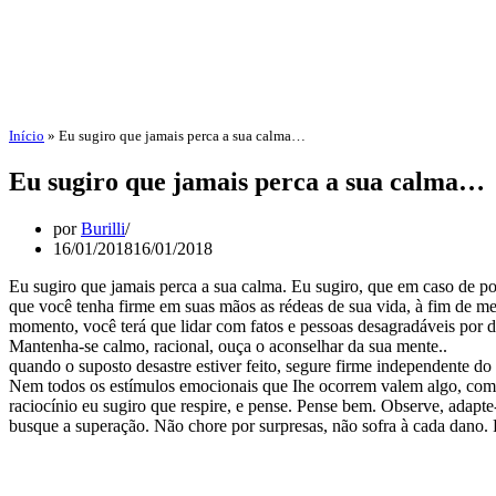
Início
»
Eu sugiro que jamais perca a sua calma…
Eu sugiro que jamais perca a sua calma…
por
Burilli
16/01/2018
16/01/2018
Eu sugiro que jamais perca a sua calma. Eu sugiro, que em caso de pos
que você tenha firme em suas mãos as rédeas de sua vida, à fim de me
momento, você terá que lidar com fatos e pessoas desagradáveis por 
Mantenha-se calmo, racional, ouça o
aconselhar da sua mente..
quando o suposto desastre estiver feito, segure firme independente do 
Nem todos os estímulos emocionais que Ihe ocorrem valem algo, comp
raciocínio eu sugiro que respire, e pense. Pense bem. Observe, adapt
busque a superação. Não chore por surpresas, não sofra à cada dano.