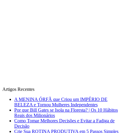
Artigos Recentes
A MENINA ÓRFÃ que Criou um IMPÉRIO DE
BELEZA e Tornou Mulheres Independentes
Por que Bill Gates se Isola na Floresta? | Os 10 Hábitos
Reais dos Milionários
Como Tomar Melhores Decisões e Evitar a Fadiga de
Decisão
Crie Sua ROTINA PRODUTIVA em 5 Passos Simples