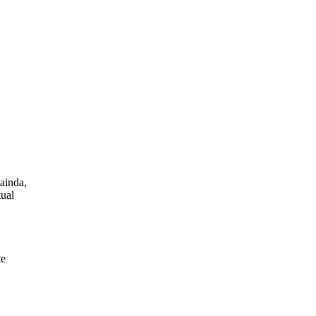
 ainda,
tual
te