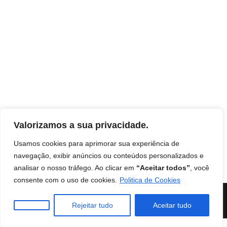
Valorizamos a sua privacidade.
Usamos cookies para aprimorar sua experiência de
navegação, exibir anúncios ou conteúdos personalizados e
Início
Contato
Termos de uso
Disclaimer
analisar o nosso tráfego. Ao clicar em
“Aceitar todos”
, você
Política de Privacidade
Livro: Insights Ocultos do Reino
consente com o uso de cookies.
Politica de Cookies
Instituto Mentes de Sucesso
| Burilli
Rejeitar tudo
Aceitar tudo