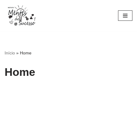
Pular
para
o
conteúdo
Início
»
Home
Home