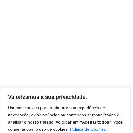
Valorizamos a sua privacidade.
Usamos cookies para aprimorar sua experiência de
navegação, exibir anúncios ou conteúdos personalizados e
analisar o nosso tráfego. Ao clicar em
“Aceitar todos”
, você
Início
Contato
Termos de uso
Disclaimer
consente com o uso de cookies.
Politica de Cookies
Política de Privacidade
Livro: Insights Ocultos do Reino