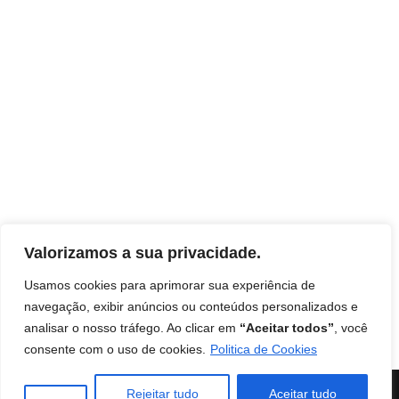
Valorizamos a sua privacidade.
Usamos cookies para aprimorar sua experiência de
navegação, exibir anúncios ou conteúdos personalizados e
analisar o nosso tráfego. Ao clicar em
“Aceitar todos”
, você
Início
Contato
Termos de uso
Disclaimer
consente com o uso de cookies.
Politica de Cookies
Política de Privacidade
Livro: Insights Ocultos do Reino
Instituto Mentes de Sucesso
| Burilli
Rejeitar tudo
Aceitar tudo