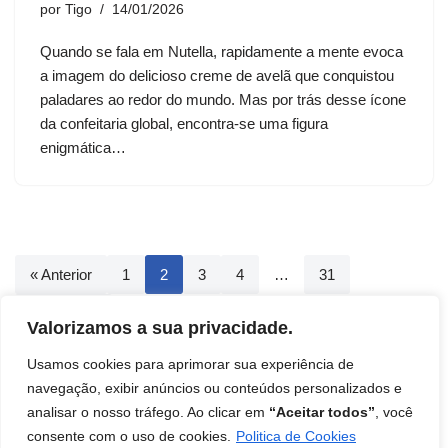
por
Tigo
14/01/2026
Quando se fala em Nutella, rapidamente a mente evoca
a imagem do delicioso creme de avelã que conquistou
paladares ao redor do mundo. Mas por trás desse ícone
da confeitaria global, encontra-se uma figura
enigmática…
« Anterior
1
2
3
4
…
31
Próximo »
Valorizamos a sua privacidade.
Usamos cookies para aprimorar sua experiência de
navegação, exibir anúncios ou conteúdos personalizados e
analisar o nosso tráfego. Ao clicar em
“Aceitar todos”
, você
Início
Contato
Termos de uso
Disclaimer
consente com o uso de cookies.
Politica de Cookies
Política de Privacidade
Livro: Insights Ocultos do Reino