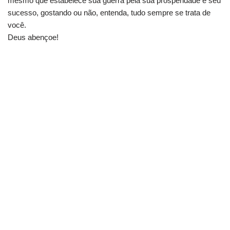
mesmo que estabelece sua guerra pela sua prosperidade e seu
sucesso, gostando ou não, entenda, tudo sempre se trata de
você.
Deus abençoe!