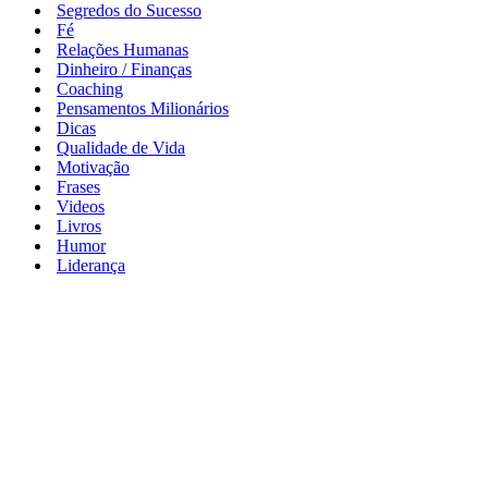
Segredos do Sucesso
Fé
Relações Humanas
Dinheiro / Finanças
Coaching
Pensamentos Milionários
Dicas
Qualidade de Vida
Motivação
Frases
Videos
Livros
Humor
Liderança