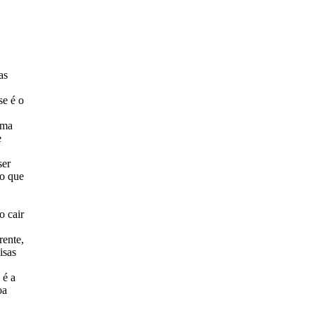
as
se é o
uma
e
ser
ão que
o cair
rente,
isas
 é a
oa