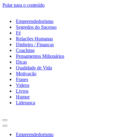
Pular para o conteúdo
Empreendedorismo
Segredos do Sucesso
Fé
Relações Humanas
Dinheiro / Finanças
Coaching
Pensamentos Milionários
Dicas
Qualidade de Vida
Motivação
Frases
Videos
Livros
Humor
Liderança
Menu
de
Menu
navegação
de
Empreendedorismo
navegação