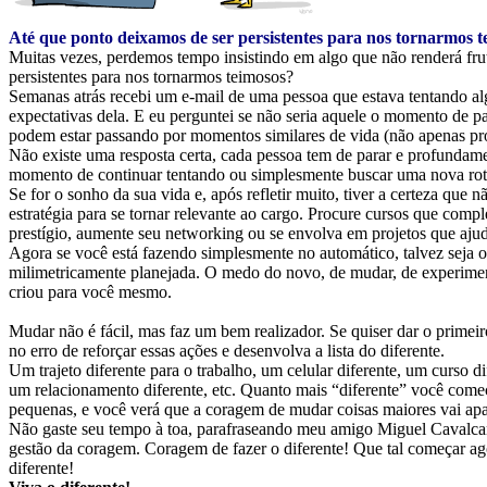
Até que ponto deixamos de ser persistentes para nos tornarmos 
Muitas vezes, perdemos tempo insistindo em algo que não renderá frut
persistentes para nos tornarmos teimosos?
Semanas atrás recebi um e-mail de uma pessoa que estava tentando alg
expectativas dela. E eu perguntei se não seria aquele o momento de pa
podem estar passando por momentos similares de vida (não apenas pro
Não existe uma resposta certa, cada pessoa tem de parar e profundamen
momento de continuar tentando ou simplesmente buscar uma nova rot
Se for o sonho da sua vida e, após refletir muito, tiver a certeza que n
estratégia para se tornar relevante ao cargo. Procure cursos que com
prestígio, aumente seu networking ou se envolva em projetos que aju
Agora se você está fazendo simplesmente no automático, talvez seja o
milimetricamente planejada. O medo do novo, de mudar, de experiment
criou para você mesmo.
Mudar não é fácil, mas faz um bem realizador. Se quiser dar o primeir
no erro de reforçar essas ações e desenvolva a lista do diferente.
Um trajeto diferente para o trabalho, um celular diferente, um curso d
um relacionamento diferente, etc. Quanto mais “diferente” você começ
pequenas, e você verá que a coragem de mudar coisas maiores vai apa
Não gaste seu tempo à toa, parafraseando meu amigo Miguel Cavalcant
gestão da coragem. Coragem de fazer o diferente! Que tal começar 
diferente!