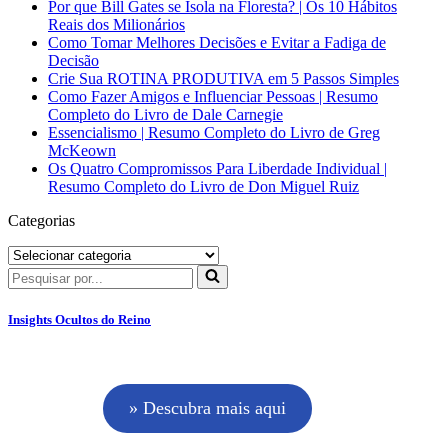
Por que Bill Gates se Isola na Floresta? | Os 10 Hábitos
Reais dos Milionários
Como Tomar Melhores Decisões e Evitar a Fadiga de
Decisão
Crie Sua ROTINA PRODUTIVA em 5 Passos Simples
Como Fazer Amigos e Influenciar Pessoas | Resumo
Completo do Livro de Dale Carnegie
Essencialismo | Resumo Completo do Livro de Greg
McKeown
Os Quatro Compromissos Para Liberdade Individual |
Resumo Completo do Livro de Don Miguel Ruiz
Categorias
Categorias
Pesquisar
por...
Insights Ocultos do Reino
» Descubra mais aqui