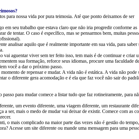
teimosos?
os para nossa vida por pura teimosia. Até que ponto deixamos de ser
o em seu trabalho que estava claro que não iria progredir conforme as
rar de tentar. O caso é específico, mas se pensarmos bem, muitas pesso
fissional).
te analisar aquilo que é realmente importante em sua vida, para saber 
a.
ão vai aguentar viver sem ter feito isso, tem mais é de continuar e criar 
plementem sua formação, reforce seus idiomas, procure uma faculdade d
dem você a dar o próximo passo.
 momento de repensar e mudar. A vida não é estática. A vida não pode 
ar o diferente gera acomodação e é ela que faz você não sair do padr
o passo para mudar comece a listar tudo que faz rotineiramente, para nã
iferente, um evento diferente, uma viagem diferente, um restaurante dife
a a ser, mais o medo de mudar vai deixar de existir. Comece com as co
recer.
i, o mais complicado na maior parte das vezes não é gestão do tempo,
agora? Acesse um site diferente ou mande uma mensagem para uma pess