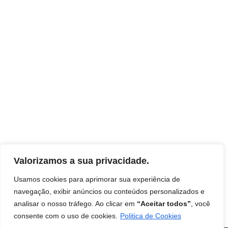
Valorizamos a sua privacidade.
Usamos cookies para aprimorar sua experiência de
navegação, exibir anúncios ou conteúdos personalizados e
analisar o nosso tráfego. Ao clicar em
“Aceitar todos”
, você
Início
Contato
Termos de uso
Disclaimer
consente com o uso de cookies.
Politica de Cookies
Política de Privacidade
Livro: Insights Ocultos do Reino