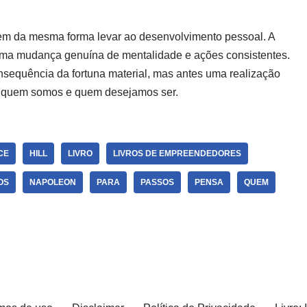
dem da mesma forma levar ao desenvolvimento pessoal. A
uma mudança genuína de mentalidade e ações consistentes.
nsequência da fortuna material, mas antes uma realização
de quem somos e quem desejamos ser.
CE
HILL
LIVRO
LIVROS DE EMPREENDEDORES
OS
NAPOLEON
PARA
PASSOS
PENSA
QUEM