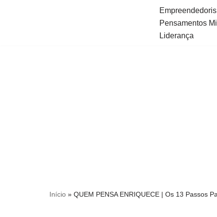
Empreendedori
Pensamentos Mil
Pular
Liderança
para
o
conteúdo
Início
»
QUEM PENSA ENRIQUECE | Os 13 Passos Par