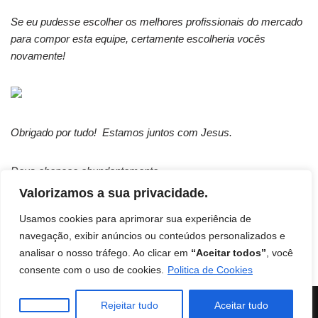
Se eu pudesse escolher os melhores profissionais do mercado
para compor esta equipe, certamente escolheria vocês
novamente!
Obrigado por tudo! Estamos juntos com Jesus.
Deus abençoe abundantemente
Valorizamos a sua privacidade.
Usamos cookies para aprimorar sua experiência de
navegação, exibir anúncios ou conteúdos personalizados e
analisar o nosso tráfego. Ao clicar em
“Aceitar todos”
, você
Início
Contato
Termos de uso
Disclaimer
consente com o uso de cookies.
Politica de Cookies
Política de Privacidade
Livro: Insights Ocultos do Reino
Instituto Mentes de Sucesso
| Burilli
Rejeitar tudo
Aceitar tudo