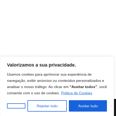
Valorizamos a sua privacidade.
Usamos cookies para aprimorar sua experiência de
navegação, exibir anúncios ou conteúdos personalizados e
analisar o nosso tráfego. Ao clicar em
“Aceitar todos”
, você
Início
Contato
Termos de uso
Disclaimer
consente com o uso de cookies.
Politica de Cookies
Política de Privacidade
Livro: Insights Ocultos do Reino
Instituto Mentes de Sucesso
| Burilli
Rejeitar tudo
Aceitar tudo