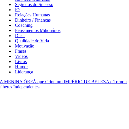
Segredos do Sucesso
Fé
Relações Humanas
Dinheiro / Finanças
Coaching
Pensamentos Milionários
Dicas
Qualidade de Vida
Motivação
Frases
Videos
Livros
Humor
Liderança