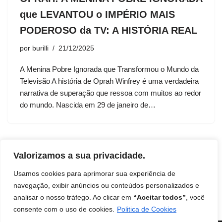
que LEVANTOU o IMPÉRIO MAIS
PODEROSO da TV: A HISTÓRIA REAL
por
burilli
21/12/2025
A Menina Pobre Ignorada que Transformou o Mundo da
Televisão A história de Oprah Winfrey é uma verdadeira
narrativa de superação que ressoa com muitos ao redor
do mundo. Nascida em 29 de janeiro de…
Valorizamos a sua privacidade.
Usamos cookies para aprimorar sua experiência de
navegação, exibir anúncios ou conteúdos personalizados e
analisar o nosso tráfego. Ao clicar em
“Aceitar todos”
, você
Início
Contato
Termos de uso
Disclaimer
consente com o uso de cookies.
Politica de Cookies
Política de Privacidade
Livro: Insights Ocultos do Reino