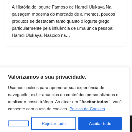
A História do Iogurte Famoso de Hamdi Ulukaya Na
paisagem moderna do mercado de alimentos, poucos
produtos se destacam tanto quanto o iogurte grego,
particularmente pela influência de uma única pessoa:
Hamdi Ulukaya. Nascido na…
1
2
3
Próximo »
Valorizamos a sua privacidade.
Usamos cookies para aprimorar sua experiência de
navegação, exibir anúncios ou conteúdos personalizados e
analisar o nosso tráfego. Ao clicar em
“Aceitar todos”
, você
Início
Contato
Termos de uso
Disclaimer
consente com o uso de cookies.
Politica de Cookies
Política de Privacidade
Livro: Insights Ocultos do Reino
Instituto Mentes de Sucesso
| Burilli
Rejeitar tudo
Aceitar tudo